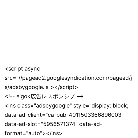
<script async
src="//pagead2.googlesyndication.com/pagead/j
s/adsbygoogle.js"></script>
<!-- eigok広告レスポンシブ -->
<ins class="adsbygoogle" style="display: block;"
data-ad-client="ca-pub-4011503366896003"
data-ad-slot="5956571374" data-ad-
format="auto"></ins>