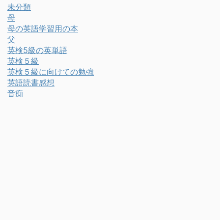
未分類
母
母の英語学習用の本
父
英検5級の英単語
英検５級
英検５級に向けての勉強
英語読書感想
音痴