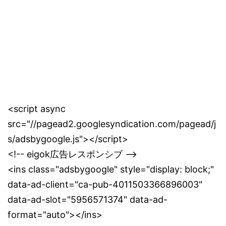
<script async
src="//pagead2.googlesyndication.com/pagead/j
s/adsbygoogle.js"></script>
<!-- eigok広告レスポンシブ -->
<ins class="adsbygoogle" style="display: block;"
data-ad-client="ca-pub-4011503366896003"
data-ad-slot="5956571374" data-ad-
format="auto"></ins>