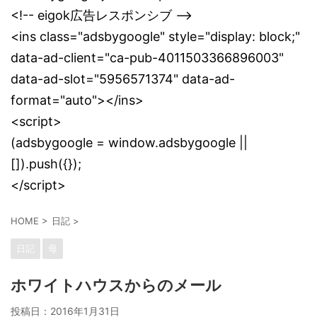
<!-- eigok広告レスポンシブ -->
<ins class="adsbygoogle" style="display: block;"
data-ad-client="ca-pub-4011503366896003"
data-ad-slot="5956571374" data-ad-
format="auto"></ins>
<script>
(adsbygoogle = window.adsbygoogle ||
[]).push({});
</script>
HOME
>
日記
>
日記
母
ホワイトハウスからのメール
投稿日：
2016年1月31日