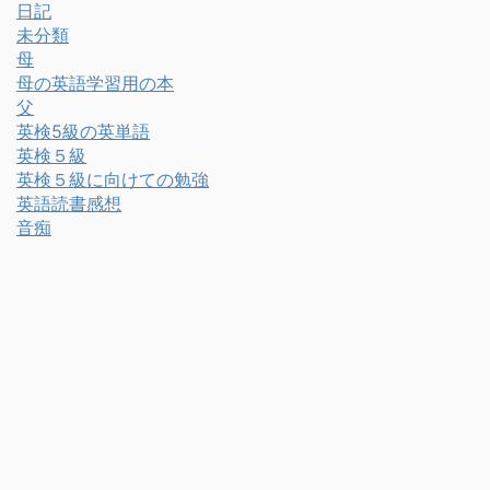
日記
未分類
母
母の英語学習用の本
父
英検5級の英単語
英検５級
英検５級に向けての勉強
英語読書感想
音痴