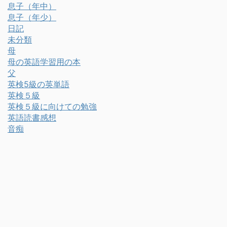
息子（年中）
息子（年少）
日記
未分類
母
母の英語学習用の本
父
英検5級の英単語
英検５級
英検５級に向けての勉強
英語読書感想
音痴