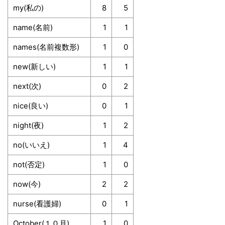
my(私の)
8
5
name(名前)
1
1
names(名前複数形)
1
0
new(新しい)
1
1
next(次)
0
2
nice(良い)
0
1
night(夜)
1
2
no(いいえ)
1
4
not(否定)
1
0
now(今)
2
2
nurse(看護婦)
0
1
October(１０月)
1
0