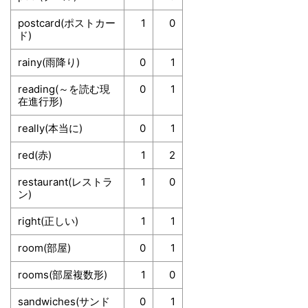
postcard(ポストカー
1
0
ド)
rainy(雨降り)
0
1
reading(～を読む現
0
1
在進行形)
really(本当に)
0
1
red(赤)
1
2
restaurant(レストラ
1
0
ン)
right(正しい)
1
1
room(部屋)
0
1
rooms(部屋複数形)
1
0
sandwiches(サンド
0
1