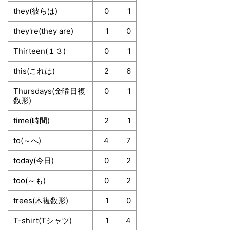
they(彼らは)
0
1
they're(they are)
1
0
Thirteen(１３)
0
1
this(これは)
2
6
Thursdays(金曜日複
0
1
数形)
time(時間)
2
1
to(～へ)
4
7
today(今日)
0
2
too(～も)
0
2
trees(木複数形)
1
0
T-shirt(Tシャツ)
1
4