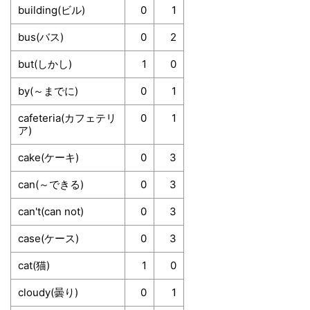
building(ビル)
0
1
bus(バス)
0
2
but(しかし)
1
0
by(～までに)
0
1
cafeteria(カフェテリ
0
1
ア)
cake(ケーキ)
0
3
can(～できる)
0
3
can't(can not)
0
3
case(ケース)
0
3
cat(猫)
1
0
cloudy(曇り)
0
1