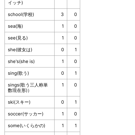
イッチ)
school(学校)
3
0
sea(海)
1
0
see(見る)
1
0
she(彼女は)
0
1
she's(she is)
1
0
sing(歌う)
0
1
sings(歌う三人称単
1
0
数現在形)）
ski(スキー)
0
1
soccer(サッカー)
1
0
some(いくらかの)
1
1