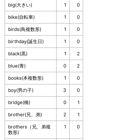
big(大きい)
1
0
bike(自転車)
1
0
birds(鳥複数形)
1
0
birthday(誕生日)
1
0
black(黒)
1
2
blue(青)
0
2
books(本複数形)
1
0
boy(男の子)
3
0
bridge(橋)
0
1
brother(兄、弟)
2
1
brothers（兄、弟複
1
0
数形)