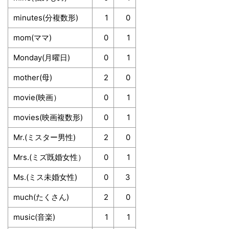
minutes(分複数形)
1
0
mom(ママ)
0
1
Monday(月曜日)
0
1
mother(母)
2
0
movie(映画）
0
1
movies(映画複数形)
0
1
Mr.(ミスター男性)
2
0
Mrs.(ミズ既婚女性）
0
1
Ms.(ミス未婚女性)
0
3
much(たくさん)
2
0
music(音楽)
1
1