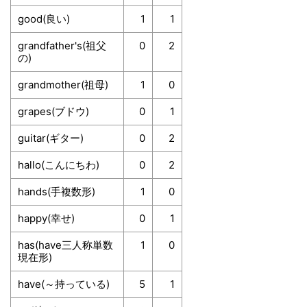
good(良い)
1
1
grandfather's(祖父
0
2
の)
grandmother(祖母)
1
0
grapes(ブドウ)
0
1
guitar(ギター)
0
2
hallo(こんにちわ)
0
2
hands(手複数形)
1
0
happy(幸せ)
0
1
has(have三人称単数
1
0
現在形)
have(～持っている)
5
1