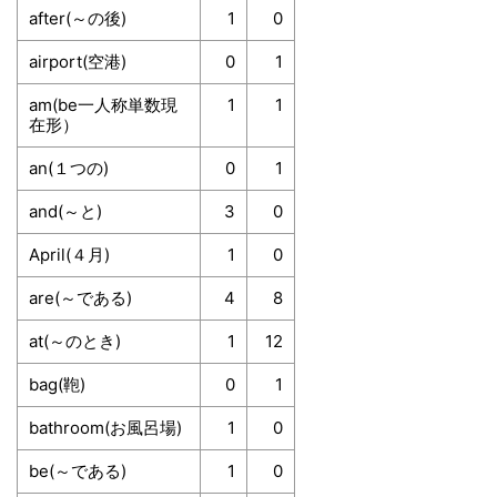
after(～の後)
1
0
airport(空港)
0
1
am(be一人称単数現
1
1
在形）
an(１つの)
0
1
and(～と)
3
0
April(４月)
1
0
are(～である)
4
8
at(～のとき)
1
12
bag(鞄)
0
1
bathroom(お風呂場)
1
0
be(～である)
1
0