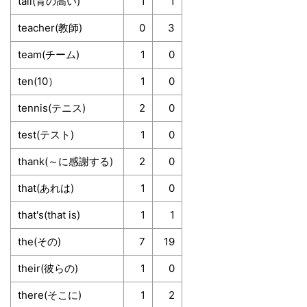
tall(背の高い)
1
1
teacher(教師)
0
3
team(チーム)
1
0
ten(10）
1
0
tennis(テニス)
2
0
test(テスト)
1
0
thank(～に感謝する)
2
0
that(あれは)
1
0
that's(that is)
1
1
the(その)
7
19
their(彼らの)
1
0
there(そこに)
1
2