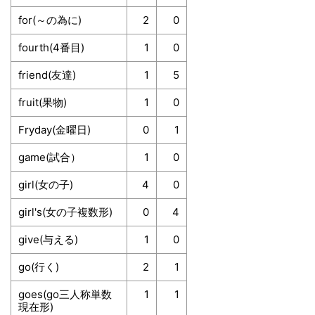
for(～の為に)
2
0
fourth(4番目)
1
0
friend(友達)
1
5
fruit(果物)
1
0
Fryday(金曜日)
0
1
game(試合）
1
0
girl(女の子)
4
0
girl's(女の子複数形)
0
4
give(与える)
1
0
go(行く)
2
1
goes(go三人称単数
1
1
現在形)