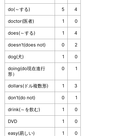
do(～する)
5
4
doctor(医者)
1
0
does(～する)
1
4
doesn't(does not)
0
2
dog(犬)
1
0
doing(do現在進行
0
1
形）
dollars(ドル複数形)
1
3
don't(do not)
0
1
drink(～を飲む)
1
0
DVD
1
0
easy(易しい)
1
0