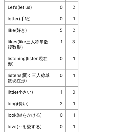
Let's(let us)
0
2
letter(手紙)
0
1
like(好き)
5
2
likes(like三人称単数
1
3
複数形）
listening(listen現在
0
1
形)
listens(聞く三人称単
0
1
数現在形)
little(小さい)
1
0
long(長い)
2
1
look(鍵をかける)
0
1
love(～を愛する)
0
1