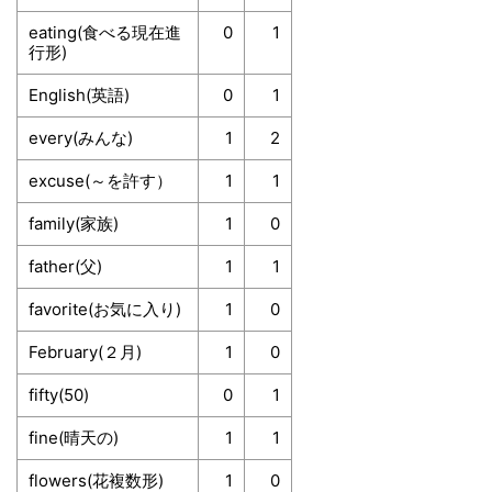
eating(食べる現在進
0
1
行形)
English(英語)
0
1
every(みんな)
1
2
excuse(～を許す）
1
1
family(家族)
1
0
father(父)
1
1
favorite(お気に入り)
1
0
February(２月)
1
0
fifty(50)
0
1
fine(晴天の)
1
1
flowers(花複数形)
1
0