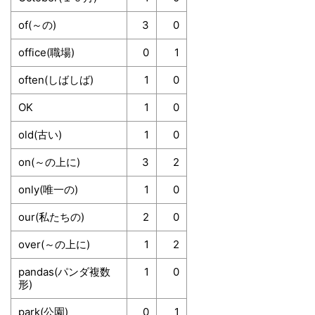
of(～の)
3
0
office(職場)
0
1
often(しばしば)
1
0
OK
1
0
old(古い)
1
0
on(～の上に)
3
2
only(唯一の)
1
0
our(私たちの)
2
0
over(～の上に)
1
2
pandas(パンダ複数
1
0
形)
park(公園)
0
1