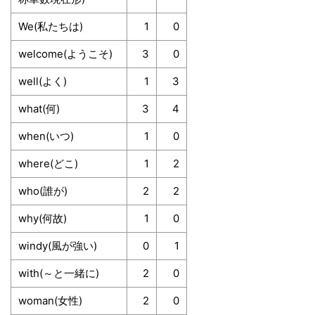
We(私たちは)
1
0
welcome(ようこそ)
3
0
well(よく)
1
3
what(何)
3
4
when(いつ)
1
0
where(どこ)
1
2
who(誰が)
2
2
why(何故)
1
0
windy(風が強い)
0
1
with(～と一緒に)
2
0
woman(女性)
2
0