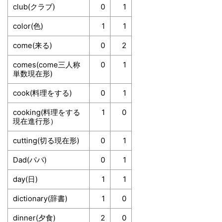
club(クラブ)
0
1
color(色)
1
1
come(来る)
0
2
comes(come三人称
0
1
単数現在形)
cook(料理をする)
0
1
cooking(料理をする
1
0
現在進行形）
cutting(切る現在形)
0
1
Dad(パパ)
0
1
day(日)
1
1
dictionary(辞書)
1
0
dinner(夕食)
2
0