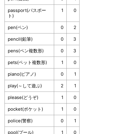
passport(パスポー
1
0
ト)
pen(ペン)
0
2
pencil(鉛筆)
0
3
pens(ペン複数形)
0
3
pets(ペット複数形)
1
0
piano(ピアノ)
0
1
play(～して遊ぶ)
2
1
please(どうぞ)
1
0
pocket(ポケット)
1
0
police(警察)
0
1
pool(プール)
1
0