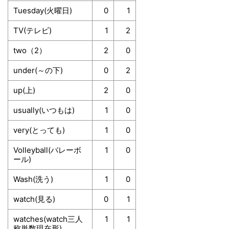
Tuesday(火曜日)
0
1
TV(テレビ)
1
2
two（2）
2
0
under(～の下)
0
2
up(上)
2
0
usually(いつもは)
1
0
very(とっても)
1
0
Volleyball(バレーボ
1
0
ール)
Wash(洗う)
1
0
watch(見る)
0
1
watches(watch三人
1
1
称単数現在形)