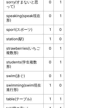
sorry(すまないと思
0
1
って)
speaking(speak現在
0
1
形)
sport(スポーツ)
1
0
station(駅)
1
0
strawberries(いちご
0
1
複数形)
students(学生複数
0
1
形)
swim(泳ぐ)
0
1
swimming(swim現在
1
0
進行形)
table(テーブル)
1
1