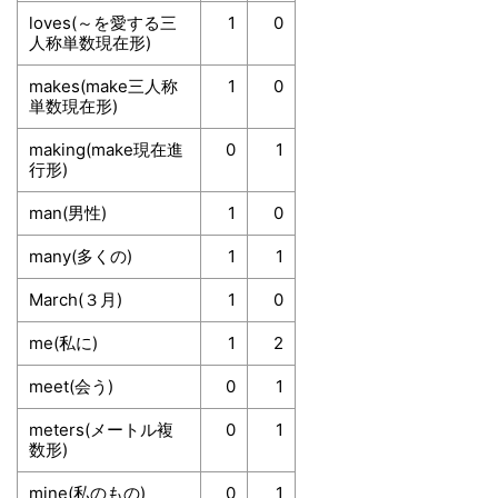
loves(～を愛する三
1
0
人称単数現在形)
makes(make三人称
1
0
単数現在形)
making(make現在進
0
1
行形)
man(男性)
1
0
many(多くの)
1
1
March(３月)
1
0
me(私に)
1
2
meet(会う)
0
1
meters(メートル複
0
1
数形)
mine(私のもの)
0
1