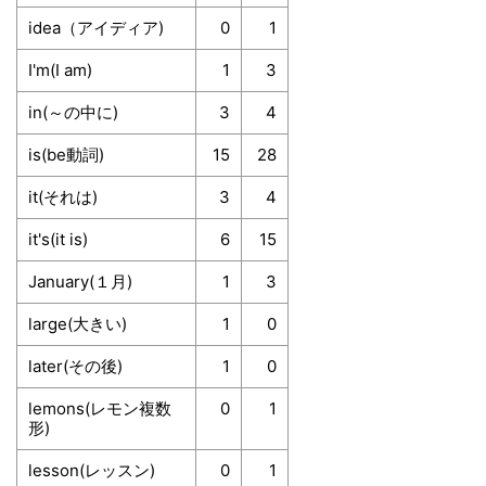
idea（アイディア)
0
1
I'm(I am)
1
3
in(～の中に)
3
4
is(be動詞)
15
28
it(それは)
3
4
it's(it is)
6
15
January(１月)
1
3
large(大きい)
1
0
later(その後)
1
0
lemons(レモン複数
0
1
形)
lesson(レッスン)
0
1