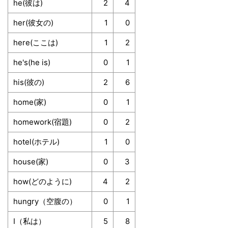
he(彼は)
2
4
her(彼女の)
1
0
here(ここは)
1
2
he's(he is)
0
1
his(彼の)
2
6
home(家)
0
1
homework(宿題)
0
2
hotel(ホテル)
1
0
house(家)
0
3
how(どのように)
4
2
hungry（空腹の）
0
1
I（私は）
5
8