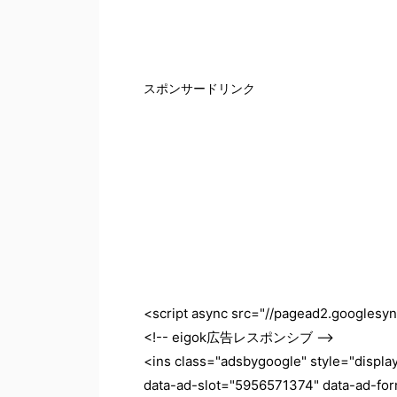
スポンサードリンク
<script async src="//pagead2.googlesyn
<!-- eigok広告レスポンシブ -->
<ins class="adsbygoogle" style="displ
data-ad-slot="5956571374" data-ad-fo