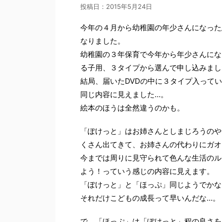
投稿日：
2015年5月24日
今年の４月から幼稚園の年少さんになった
なりました。
幼稚園の３年保育で今年から年少さんにな
る子用、３タイプから選んで申し込みまし
結局、届いたDVDの中に３タイプ入って
同じ内容に見えました…。
絵本のほうは全然違うのかも。
「ぽけっと」はお姉さんとしまじろうのや
くさん出てきて、お姉さんの代わりにガオ
今までは周りに見守られて色んな生活のル
よう！っていう感じの内容に見えます。
「ぽけっと」と「ほっぷ」同じようでかな
それだけこどもの成長って早いんだな…。
で、「ほっぷ」は「ぽけっと」程の良さを