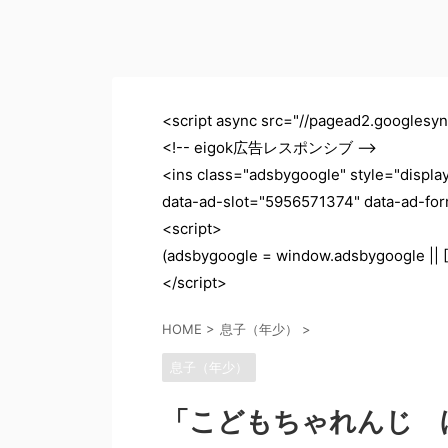
<script async src="//pagead2.googlesyn
<!-- eigok広告レスポンシブ -->
<ins class="adsbygoogle" style="displ
data-ad-slot="5956571374" data-ad-fo
<script>
(adsbygoogle = window.adsbygoogle || []
</script>
HOME
>
息子（年少）
>
息子（年少）
「こどもちゃれんじ 