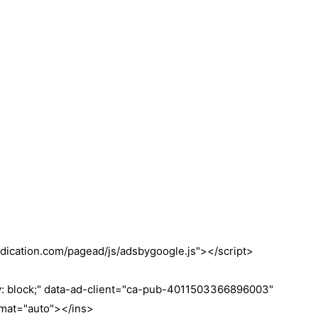
dication.com/pagead/js/adsbygoogle.js"></script>
ay: block;" data-ad-client="ca-pub-4011503366896003"
rmat="auto"></ins>