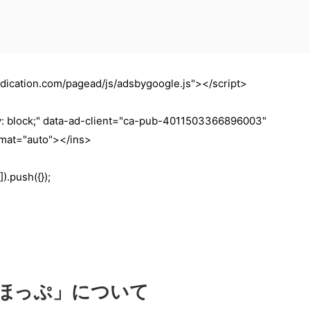
dication.com/pagead/js/adsbygoogle.js"></script>
ay: block;" data-ad-client="ca-pub-4011503366896003"
rmat="auto"></ins>
).push({});
ほっぷ」について