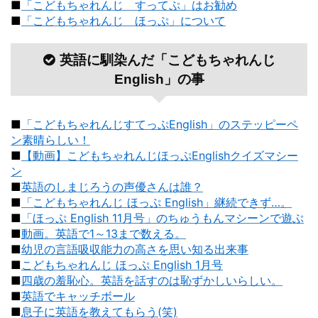
■
「こどもちゃれんじ すってぷ」はお勧め
■
「こどもちゃれんじ ほっぷ」について
英語に馴染んだ「こどもちゃれんじ
English」の事
■
「こどもちゃれんじすてっぷEnglish」のステッピーペ
ン素晴らしい！
■
【動画】こどもちゃれんじほっぷEnglishクイズマシー
ン
■
英語のしまじろうの声優さんは誰？
■
「こどもちゃれんじ ほっぷ English」継続できず…。
■
「ほっぷ English 11月号」のちゅうもんマシーンで遊ぶ
■
動画。英語で1～13まで数える。
■
幼児の言語吸収能力の高さを思い知る出来事
■
こどもちゃれんじ ほっぷ English 1月号
■
四歳の羞恥心。英語を話すのは恥ずかしいらしい。
■
英語でキャッチボール
■
息子に英語を教えてもらう(笑)