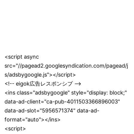
<script async
src="//pagead2.googlesyndication.com/pagead/j
s/adsbygoogle.js"></script>
<!-- eigok広告レスポンシブ -->
<ins class="adsbygoogle" style="display: block;"
data-ad-client="ca-pub-4011503366896003"
data-ad-slot="5956571374" data-ad-
format="auto"></ins>
<script>