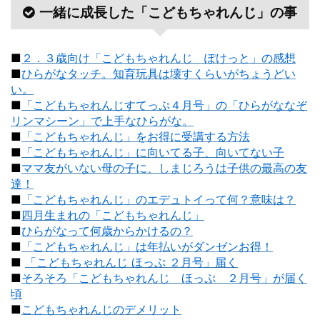
一緒に成長した「こどもちゃれんじ」の事
■
２．３歳向け「こどもちゃれんじ ぽけっと」の感想
■
ひらがなタッチ。知育玩具は壊すくらいがちょうどい
い。
■
「こどもちゃれんじすてっぷ４月号」の「ひらがななぞ
リンマシーン」で上手なひらがな。
■
「こどもちゃれんじ」をお得に受講する方法
■
「こどもちゃれんじ」に向いてる子、向いてない子
■
ママ友がいない母の子に、しまじろうは子供の最高の友
達！
■
「こどもちゃれんじ」のエデュトイって何？意味は？
■
四月生まれの「こどもちゃれんじ」
■
ひらがなって何歳からかけるの？
■
「こどもちゃれんじ」は年払いがダンゼンお得！
■
「こどもちゃれんじ ほっぷ ２月号」届く
■
そろそろ「こどもちゃれんじ ほっぷ ２月号」が届く
頃
■
こどもちゃれんじのデメリット