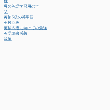
母
母の英語学習用の本
父
英検5級の英単語
英検５級
英検５級に向けての勉強
英語読書感想
音痴