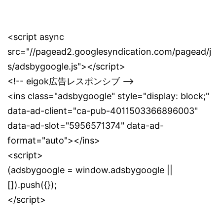
<script async
src="//pagead2.googlesyndication.com/pagead/j
s/adsbygoogle.js"></script>
<!-- eigok広告レスポンシブ -->
<ins class="adsbygoogle" style="display: block;"
data-ad-client="ca-pub-4011503366896003"
data-ad-slot="5956571374" data-ad-
format="auto"></ins>
<script>
(adsbygoogle = window.adsbygoogle ||
[]).push({});
</script>