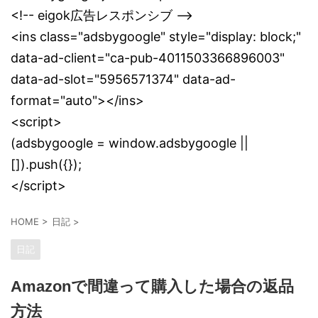
<!-- eigok広告レスポンシブ -->
<ins class="adsbygoogle" style="display: block;"
data-ad-client="ca-pub-4011503366896003"
data-ad-slot="5956571374" data-ad-
format="auto"></ins>
<script>
(adsbygoogle = window.adsbygoogle ||
[]).push({});
</script>
HOME
>
日記
>
日記
Amazonで間違って購入した場合の返品
方法