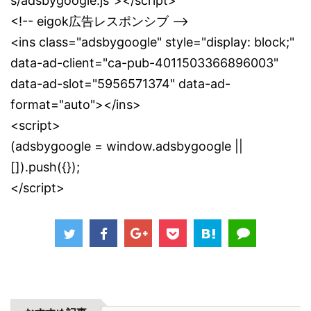
s/adsbygoogle.js"></script>
<!-- eigok広告レスポンシブ -->
<ins class="adsbygoogle" style="display: block;"
data-ad-client="ca-pub-4011503366896003"
data-ad-slot="5956571374" data-ad-
format="auto"></ins>
<script>
(adsbygoogle = window.adsbygoogle ||
[]).push({});
</script>