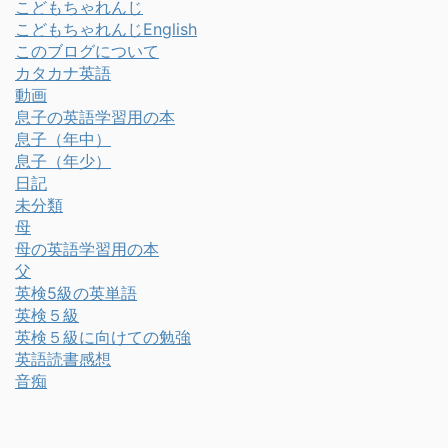
こどもちゃれんじ
こどもちゃれんじEnglish
このブログについて
カタカナ英語
動画
息子の英語学習用の本
息子（年中）
息子（年少）
日記
未分類
母
母の英語学習用の本
父
英検5級の英単語
英検５級
英検５級に向けての勉強
英語読書感想
音痴