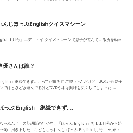
んじほっぷEnglishクイズマシーン
glish１月号」エデュトイ クイズマシーンで息子が遊んでいる所を動画
声優さんは誰？
English」継続できず…。って記事を前に書いたんだけど、あれから息子
ではときどき遊んでるけどDVDや本は興味を失くしてしまった ...
っぷ English」継続できず…。
ゃれんじ」の英語版の年少向け「ほっぷ English」を１１月号から始
旬に届きました。こどもちゃれんじ ほっぷ English 1月号 ←届い