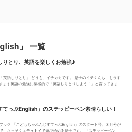
ish」 一覧
しりとり、英語を楽しくお勉強♪
「英語しりとり」 どうも、イチカカです。 息子のイチくんも、もうす
ますます英語の勉強に積極的で「英語しりとりしよう！」と言ってきま
てっぷEnglish」のステッピーペン素晴らしい！
ック 「こどもちゃれんじすてっぷEnglish」のスタート号、３月号が
で、さっそくエデュトイで遊び始める息子です。 「ステッピーペン」